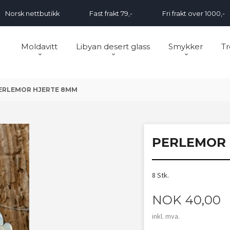
Norsk nettbutikk
Fast frakt 79,-
Fri frakt over 1000,-
Moldavitt
Libyan desert glass
Smykker
Tr
ERLEMOR HJERTE 8MM
PERLEMOR 
8 Stk.
Pris
NOK
40,00
inkl. mva.