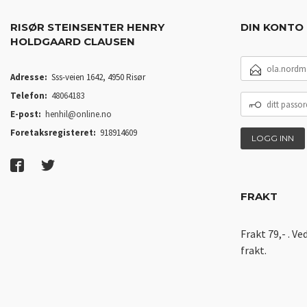
RISØR STEINSENTER HENRY
DIN KONTO
HOLDGAARD CLAUSEN
E-
POSTADRESSE
Adresse:
Sss-veien 1642, 4950 Risør
Telefon:
48064183
DITT
PASSORD
E-post:
henhil@online.no
Foretaksregisteret:
918914609
FRAKT
Frakt 79,- . Ve
frakt.