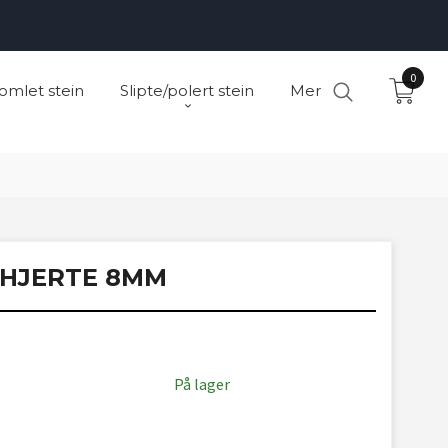
0
omlet stein
Slipte/polert stein
Mer
HJERTE 8MM
På lager