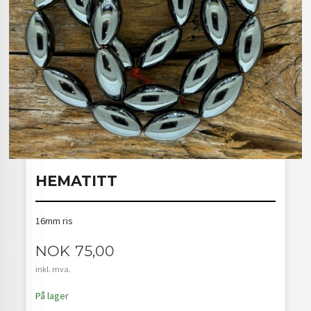
HEMATITT
16mm ris
Pris
NOK
75,00
inkl. mva.
På lager