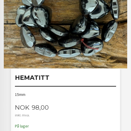
HEMATITT
15mm
Pris
NOK
98,00
inkl. mva.
På lager