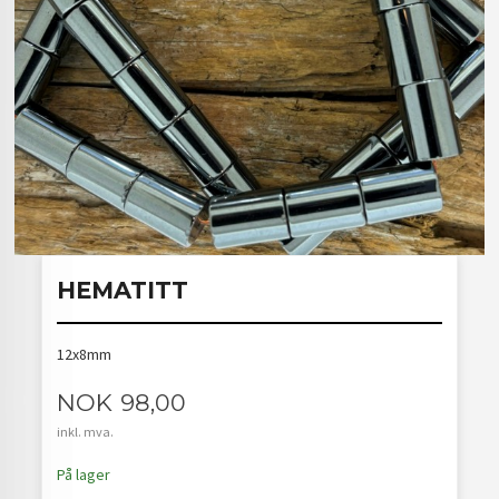
HEMATITT
12x8mm
Pris
NOK
98,00
inkl. mva.
På lager