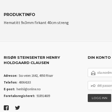
PRODUKTINFO
Hematitt 9x3mm firkant 40cm streng
RISØR STEINSENTER HENRY
DIN KONTO
HOLDGAARD CLAUSEN
E-
POSTADRESSE
Adresse:
Sss-veien 1642, 4950 Risør
Telefon:
48064183
DITT
PASSORD
E-post:
henhil@online.no
Foretaksregisteret:
918914609