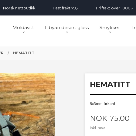
Norsk nettbutikk
Fast frakt 79,-
Fri frakt over 1000,-
Moldavitt
Libyan desert glass
Smykker
Tr
ER
HEMATITT
HEMATITT
9x3mm firkant
Pris
NOK
75,00
inkl. mva.