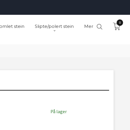
0
omlet stein
Slipte/polert stein
Mer
På lager