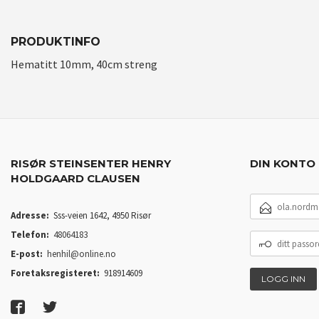
PRODUKTINFO
Hematitt 10mm, 40cm streng
RISØR STEINSENTER HENRY
DIN KONTO
HOLDGAARD CLAUSEN
E-
POSTADRESSE
Adresse:
Sss-veien 1642, 4950 Risør
Telefon:
48064183
DITT
PASSORD
E-post:
henhil@online.no
Foretaksregisteret:
918914609