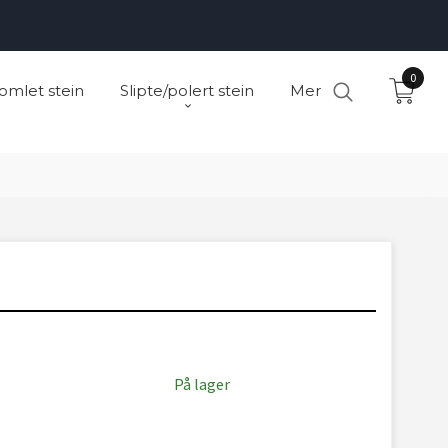
0
omlet stein
Slipte/polert stein
Mer
På lager