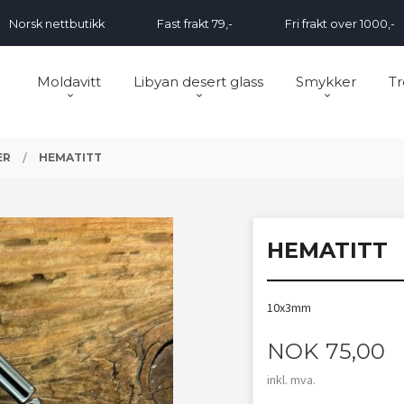
Norsk nettbutikk
Fast frakt 79,-
Fri frakt over 1000,-
Moldavitt
Libyan desert glass
Smykker
Tr
ER
HEMATITT
HEMATITT
10x3mm
Pris
NOK
75,00
inkl. mva.