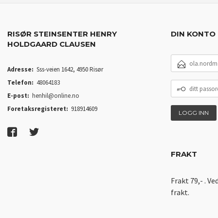
RISØR STEINSENTER HENRY
DIN KONTO
HOLDGAARD CLAUSEN
E-
POSTADRESSE
Adresse:
Sss-veien 1642, 4950 Risør
Telefon:
48064183
DITT
PASSORD
E-post:
henhil@online.no
Foretaksregisteret:
918914609
FRAKT
Frakt 79,- . Ve
frakt.