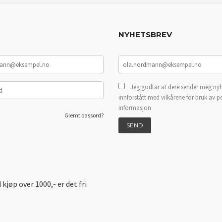
NYHETSBREV
Jeg godtar at dere sender meg nyh
innforstått med vilkårene for bruk av p
informasjon
Glemt passord?
d kjøp over 1000,- er det fri