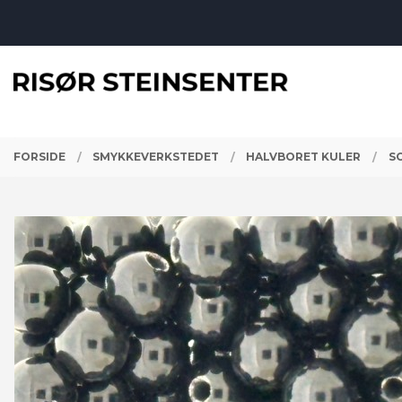
Gå
Lukk
til
innholdet
PRODUKTER
FORSIDE
SMYKKEVERKSTEDET
HALVBORET KULER
S