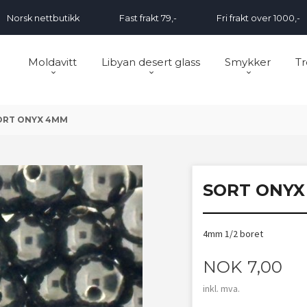
Norsk nettbutikk
Fast frakt 79,-
Fri frakt over 1000,-
Moldavitt
Libyan desert glass
Smykker
Tr
ORT ONYX 4MM
SORT ONYX
4mm 1/2 boret
Pris
NOK
7,00
inkl. mva.