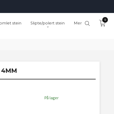
0
omlet stein
Slipte/polert stein
Mer
 4MM
På lager