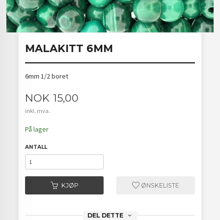
MALAKITT 6MM
6mm 1/2 boret
Pris
NOK
15,00
inkl. mva.
På lager
ANTALL
KJØP
ØNSKELISTE
DEL DETTE