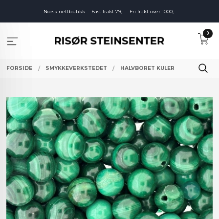
Gå
Norsk nettbutikk
Fast frakt 79,-
Fri frakt over 1000,-
til
innholdet
0
FORSIDE
SMYKKEVERKSTEDET
HALVBORET KULER