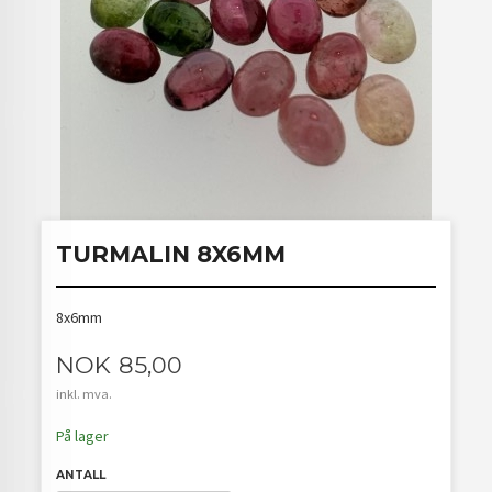
TURMALIN 8X6MM
8x6mm
Pris
NOK
85,00
inkl. mva.
På lager
ANTALL