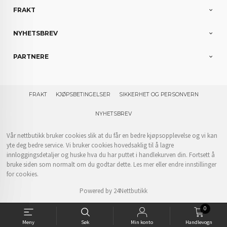
FRAKT
NYHETSBREV
PARTNERE
FRAKT
KJØPSBETINGELSER
SIKKERHET OG PERSONVERN
NYHETSBREV
Vår nettbutikk bruker cookies slik at du får en bedre kjøpsopplevelse og vi kan
yte deg bedre service. Vi bruker cookies hovedsaklig til å lagre
innloggingsdetaljer og huske hva du har puttet i handlekurven din. Fortsett å
bruke siden som normalt om du godtar dette.
Les mer
eller
endre innstillinger
for cookies.
Powered by
24Nettbutikk
0
Meny
Søk
Min konto
Handlevogn