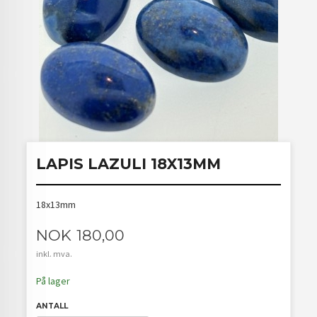
LAPIS LAZULI 18X13MM
18x13mm
Pris
NOK
180,00
inkl. mva.
På lager
ANTALL