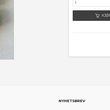
KJØ
NYHETSBREV