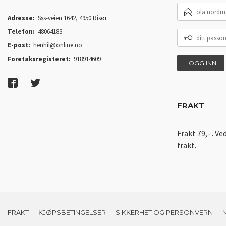
E-
POSTADRESSE
Adresse:
Sss-veien 1642, 4950 Risør
Telefon:
48064183
DITT
PASSORD
E-post:
henhil@online.no
Foretaksregisteret:
918914609
FRAKT
Frakt 79,- . Ve
frakt.
FRAKT
KJØPSBETINGELSER
SIKKERHET OG PERSONVERN