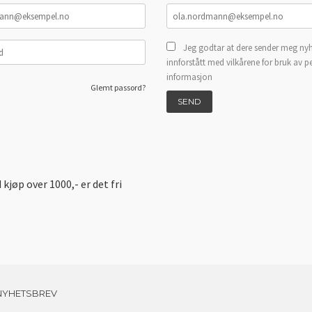
Jeg godtar at dere sender meg nyh
innforstått med vilkårene for bruk av p
informasjon
Glemt passord?
d kjøp over 1000,- er det fri
NYHETSBREV