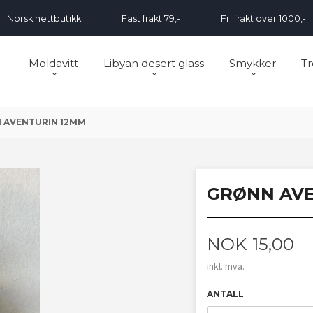
Norsk nettbutikk
Fast frakt 79,-
Fri frakt over 1000,-
Moldavitt
Libyan desert glass
Smykker
Tr
 AVENTURIN 12MM
GRØNN AVE
Pris
NOK
15,00
inkl. mva.
ANTALL