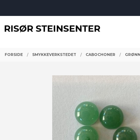
Gå
Lukk
til
innholdet
PRODUKTER
FORSIDE
SMYKKEVERKSTEDET
CABOCHONER
GRØNN