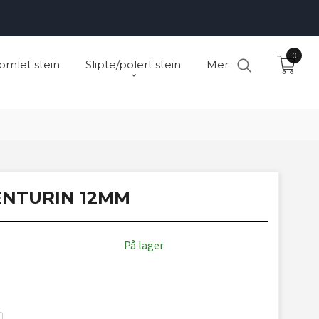
0
omlet stein
Slipte/polert stein
Mer
NTURIN 12MM
På lager