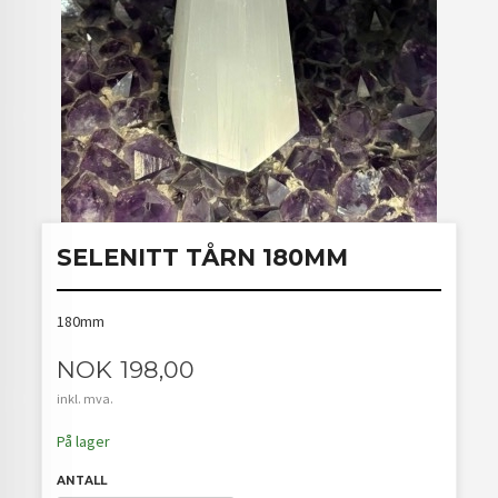
SELENITT TÅRN 180MM
180mm
Pris
NOK
198,00
inkl. mva.
På lager
ANTALL