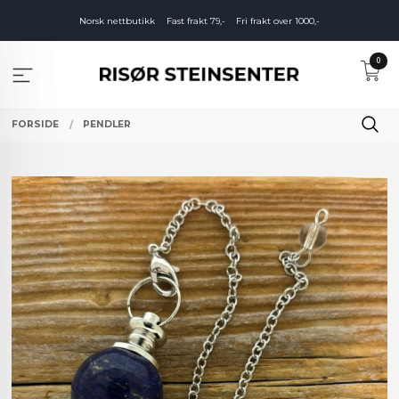
Gå
Norsk nettbutikk
Fast frakt 79,-
Fri frakt over 1000,-
til
innholdet
0
FORSIDE
PENDLER