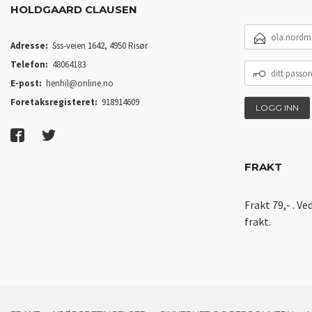
HOLDGAARD CLAUSEN
E-
POSTADRESSE
Adresse:
Sss-veien 1642, 4950 Risør
Telefon:
48064183
DITT
PASSORD
E-post:
henhil@online.no
Foretaksregisteret:
918914609
FRAKT
Frakt 79,- . Ve
frakt.