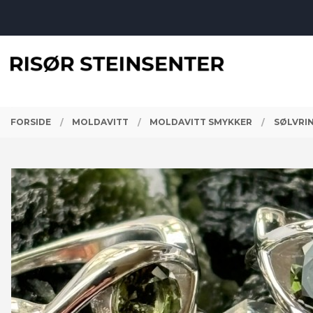
Gå
Lukk
til
innholdet
PRODUKTER
FORSIDE
MOLDAVITT
MOLDAVITT SMYKKER
SØLVRIN