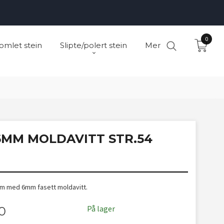
0
omlet stein
Slipte/polert stein
Mer
6MM MOLDAVITT STR.54
3mm med 6mm fasett moldavitt.
På lager
0