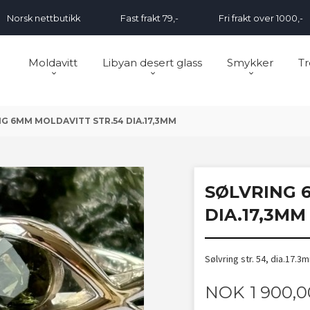
Norsk nettbutikk
Fast frakt 79,-
Fri frakt over 1000,-
Moldavitt
Libyan desert glass
Smykker
Tr
G 6MM MOLDAVITT STR.54 DIA.17,3MM
SØLVRING 
DIA.17,3MM
Sølvring str. 54, dia.17.
Pris
NOK
1 900,0