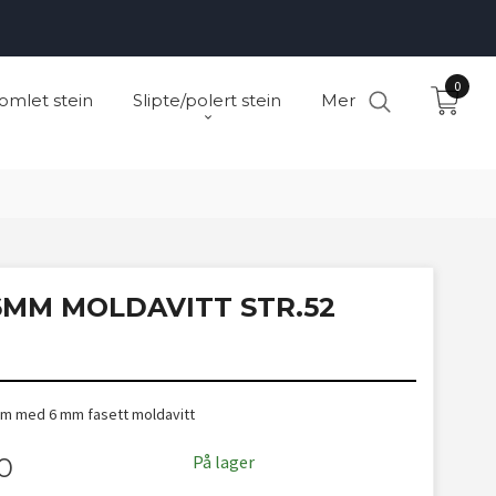
0
omlet stein
Slipte/polert stein
Mer
6MM MOLDAVITT STR.52
5mm med 6 mm fasett moldavitt
På lager
0