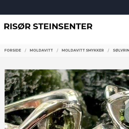
Gå
Lukk
til
innholdet
PRODUKTER
FORSIDE
MOLDAVITT
MOLDAVITT SMYKKER
SØLVRIN