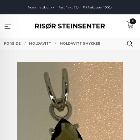
Gå
Norsk nettbutikk
Fast frakt 79,-
Fri frakt over 1000,-
til
innholdet
0
FORSIDE
MOLDAVITT
MOLDAVITT SMYKKER