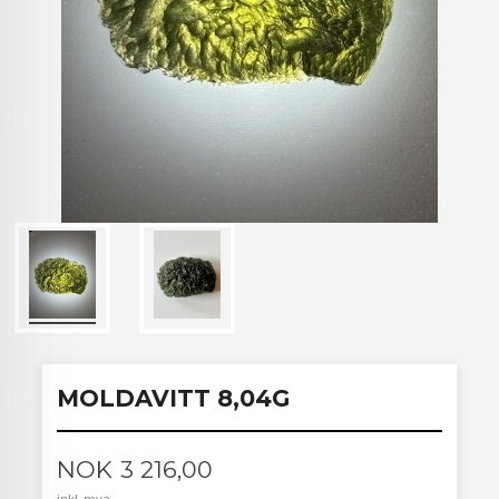
MOLDAVITT 8,04G
Pris
NOK
3 216,00
inkl. mva.