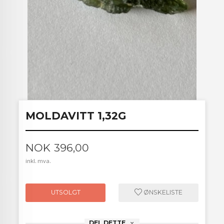
MOLDAVITT 1,32G
Pris
NOK
396,00
inkl. mva.
UTSOLGT
ØNSKELISTE
DEL DETTE