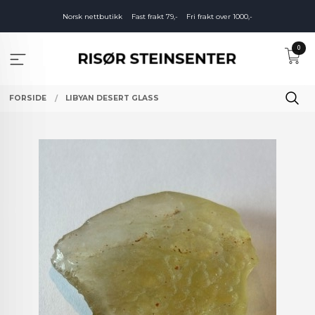
Gå
Norsk nettbutikk
Fast frakt 79,-
Fri frakt over 1000,-
til
innholdet
0
FORSIDE
LIBYAN DESERT GLASS