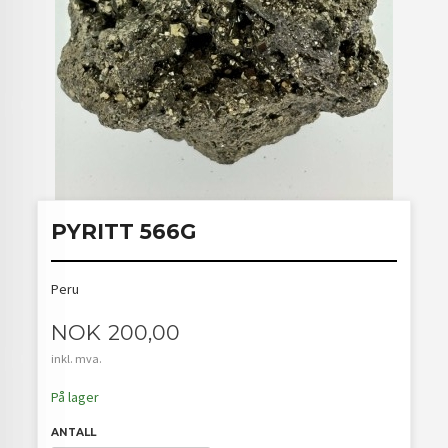
PYRITT 566G
Peru
Pris
NOK
200,00
inkl. mva.
På lager
ANTALL