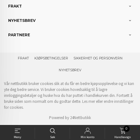
FRAKT
NYHETSBREV
PARTNERE
FRAKT
KJØPSBETINGELSER
SIKKERHET OG PERSONVERN
NYHETSBREV
Vår nettbutikk bruker cookies slik at du får en bedre kjøpsopplevelse og vi kan
yte deg bedre service. Vi bruker cookies hovedsaklig til å lagre
innloggingsdetaljer og huske hva du har puttet i handlekurven din. Fortsett å
bruke siden som normalt om du godtar dette.
Les mer
eller
endre innstillinger
for cookies.
Powered by
24Nettbutikk
0
Meny
Søk
Min konto
Handlevogn