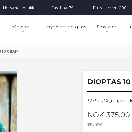
Norsk nettbutikk
Fast frakt 79,-
Fri frakt over 1000,-
Moldavitt
Libyan desert glass
Smykker
Tr
 10 GRAM
DIOPTAS 1
2,5x2cm, 10 gram, funns
Pris
NOK
375,00
inkl. mva.