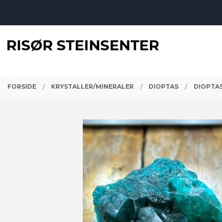
Gå
Lukk
til
innholdet
PRODUKTER
FORSIDE
KRYSTALLER/MINERALER
DIOPTAS
DIOPTAS