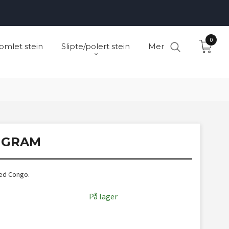
0
omlet stein
Slipte/polert stein
Mer
0 GRAM
ted Congo.
På lager