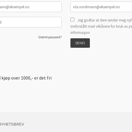
Jeg godtar at dere sender meg nyh
innforstått med vilkårene for bruk av p
informasjon
Glemt passord?
d kjøp over 1000,- er det fri
NYHETSBREV