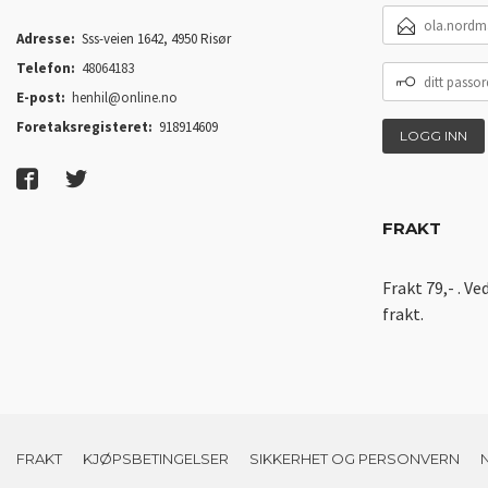
E-
POSTADRESSE
Adresse:
Sss-veien 1642, 4950 Risør
Telefon:
48064183
DITT
PASSORD
E-post:
henhil@online.no
Foretaksregisteret:
918914609
FRAKT
Frakt 79,- . Ve
frakt.
FRAKT
KJØPSBETINGELSER
SIKKERHET OG PERSONVERN