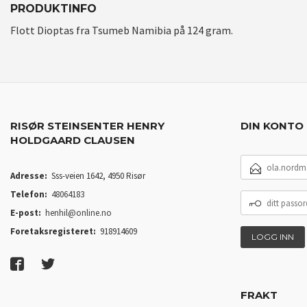
PRODUKTINFO
Flott Dioptas fra Tsumeb Namibia på 124 gram.
RISØR STEINSENTER HENRY
DIN KONTO
HOLDGAARD CLAUSEN
E-
POSTADRESSE
Adresse:
Sss-veien 1642, 4950 Risør
Telefon:
48064183
DITT
PASSORD
E-post:
henhil@online.no
Foretaksregisteret:
918914609
FRAKT