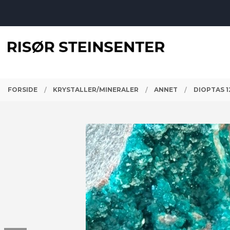
Gå
Lukk
til
innholdet
PRODUKTER
FORSIDE
KRYSTALLER/MINERALER
ANNET
DIOPTAS 1