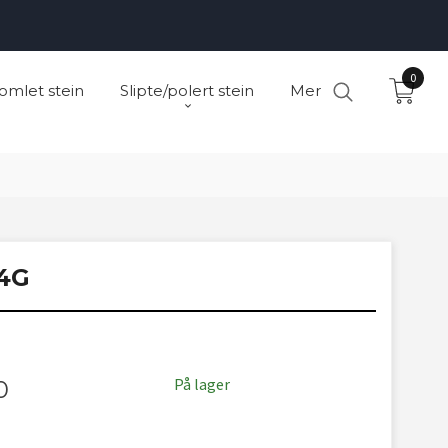
0
omlet stein
Slipte/polert stein
Mer
4G
På lager
0