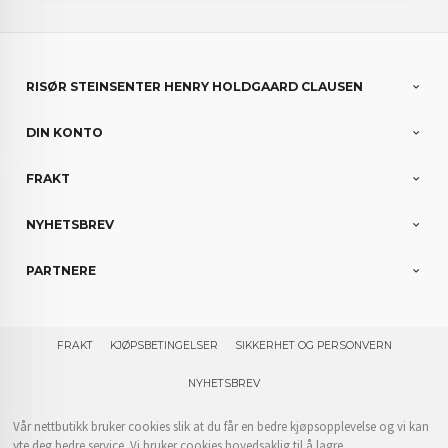
RISØR STEINSENTER HENRY HOLDGAARD CLAUSEN
DIN KONTO
FRAKT
NYHETSBREV
PARTNERE
FRAKT
KJØPSBETINGELSER
SIKKERHET OG PERSONVERN
NYHETSBREV
Vår nettbutikk bruker cookies slik at du får en bedre kjøpsopplevelse og vi kan
yte deg bedre service. Vi bruker cookies hovedsaklig til å lagre