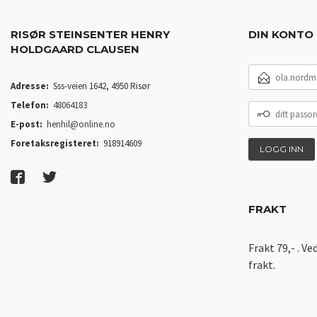
RISØR STEINSENTER HENRY
DIN KONTO
HOLDGAARD CLAUSEN
E-
POSTADRESSE
Adresse:
Sss-veien 1642, 4950 Risør
Telefon:
48064183
DITT
PASSORD
E-post:
henhil@online.no
Foretaksregisteret:
918914609
FRAKT
Frakt 79,- . Ve
frakt.