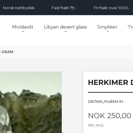
Norsk nettbutikk
Fast frakt 79,-
Fri frakt over 1000,-
Moldavitt
Libyan desert glass
Smykker
Tr
8 GRAM
HERKIMER 
10x7mm, Kvalitet A+
Pris
NOK
250,00
inkl. mva.