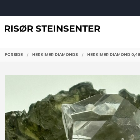
Gå
Lukk
til
innholdet
PRODUKTER
FORSIDE
HERKIMER DIAMONDS
HERKIMER DIAMOND 0,4