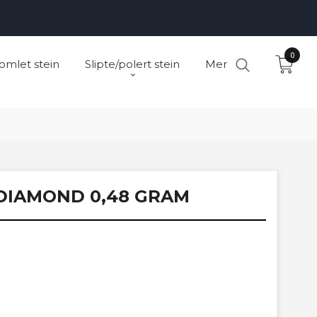
0
omlet stein
Slipte/polert stein
Mer
DIAMOND 0,48 GRAM