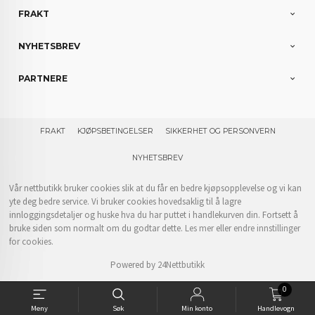
FRAKT
NYHETSBREV
PARTNERE
FRAKT
KJØPSBETINGELSER
SIKKERHET OG PERSONVERN
NYHETSBREV
Vår nettbutikk bruker cookies slik at du får en bedre kjøpsopplevelse og vi kan
yte deg bedre service. Vi bruker cookies hovedsaklig til å lagre
innloggingsdetaljer og huske hva du har puttet i handlekurven din. Fortsett å
bruke siden som normalt om du godtar dette.
Les mer
eller
endre innstillinger
for cookies.
Powered by
24Nettbutikk
0
Meny
Søk
Min konto
Handlevogn