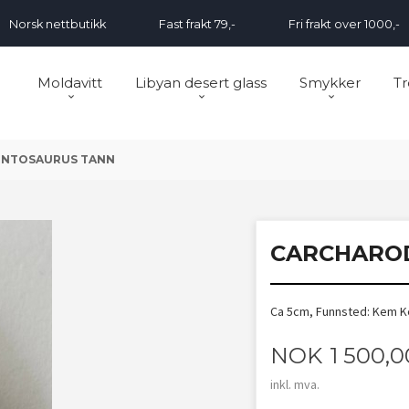
Norsk nettbutikk
Fast frakt 79,-
Fri frakt over 1000,-
Moldavitt
Libyan desert glass
Smykker
Tr
NTOSAURUS TANN
CARCHARO
Ca 5cm, Funnsted: Kem 
Pris
NOK
1 500,0
inkl. mva.