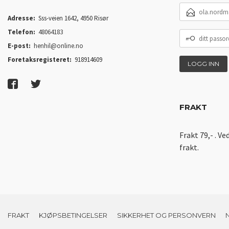
E-
POSTADRESSE
Adresse:
Sss-veien 1642, 4950 Risør
Telefon:
48064183
DITT
PASSORD
E-post:
henhil@online.no
Foretaksregisteret:
918914609
FRAKT
Frakt 79,- . Ve
frakt.
FRAKT
KJØPSBETINGELSER
SIKKERHET OG PERSONVERN