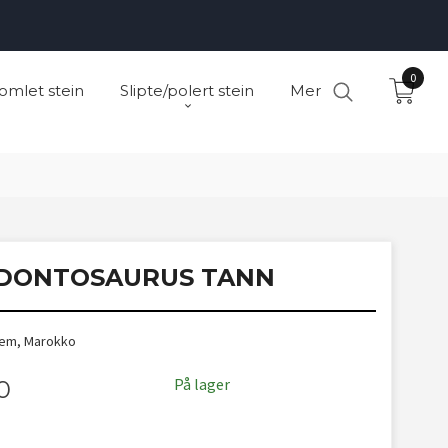
0
omlet stein
Slipte/polert stein
Mer
DONTOSAURUS TANN
Kem, Marokko
På lager
0