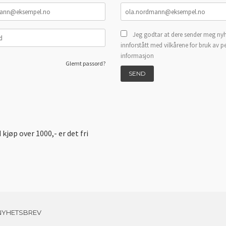
Jeg godtar at dere sender meg nyh
innforstått med vilkårene for bruk av p
informasjon
Glemt passord?
d kjøp over 1000,- er det fri
NYHETSBREV