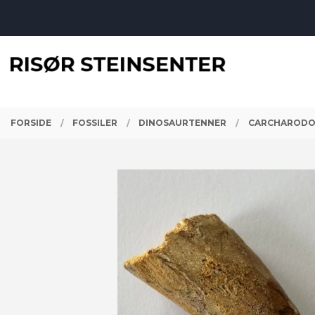
Gå
Lukk
til
innholdet
PRODUKTER
FORSIDE
FOSSILER
DINOSAURTENNER
CARCHARODO