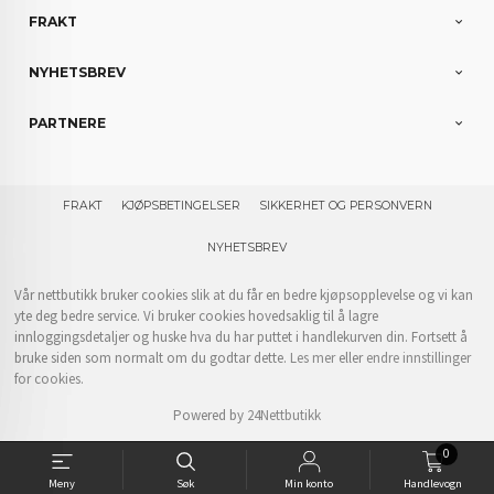
FRAKT
NYHETSBREV
PARTNERE
FRAKT
KJØPSBETINGELSER
SIKKERHET OG PERSONVERN
NYHETSBREV
Vår nettbutikk bruker cookies slik at du får en bedre kjøpsopplevelse og vi kan
yte deg bedre service. Vi bruker cookies hovedsaklig til å lagre
innloggingsdetaljer og huske hva du har puttet i handlekurven din. Fortsett å
bruke siden som normalt om du godtar dette.
Les mer
eller
endre innstillinger
for cookies.
Powered by
24Nettbutikk
0
Meny
Søk
Min konto
Handlevogn