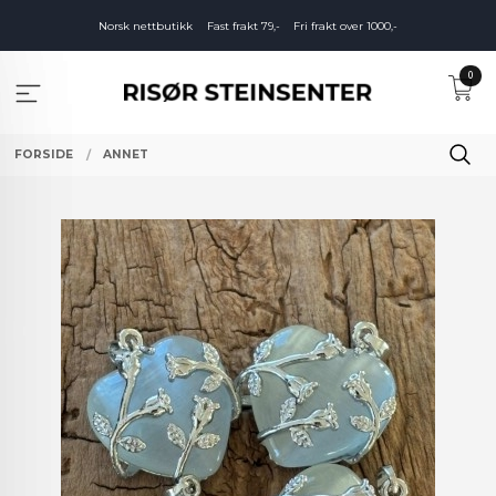
Gå
Norsk nettbutikk
Fast frakt 79,-
Fri frakt over 1000,-
til
innholdet
0
FORSIDE
ANNET