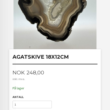
AGATSKIVE 18X12CM
Pris
NOK
248,00
inkl. mva.
På lager
ANTALL